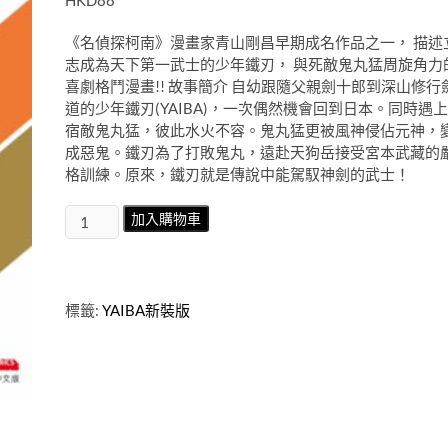
HKD88
《名偵探柯南》漫畫家青山剛昌早期成名作品之一， 描述
志成為天下第一武士的少年鐵刃， 與死敵鬼丸猛周旋角力
喜劇格鬥漫畫!! 故事簡介 自幼跟隨父親劍十郎到深山修行
道的少年鐵刃(YAIBA)，一次偶然機會回到日本。同時遇上
宿敵鬼丸猛，彼此水火不容。鬼丸猛更被風神侵佔元神，
成惡鬼。鐵刃為了打敗鬼丸，遠赴天狗岳接受宮本武藏的
格訓練。原來，鐵刃就是傳說中能駕馭神劍的武士！
YAIBA
加入購物車
新
裝
版
第
標籤:
YAIBA新裝版
8
期
數
量