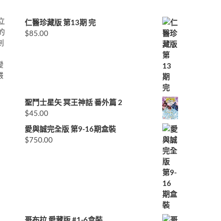
立
仁醫珍藏版 第13期 完
的
$
85.00
劍
變
嚴
聖鬥士星矢 冥王神話 番外篇 2
$
45.00
愛與誠完全版 第9-16期盒裝
$
750.00
哥布拉 愛藏版 #1-6盒裝