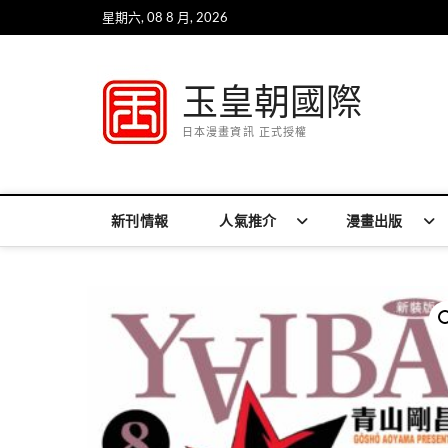
Skip
星期六, 08 8 月, 2026
to
content
玉皇朝國際
日本漫畫資訊 正式授權
新刊情報
人氣推介
漫畫出版