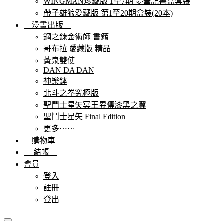
WINGMAN珍藏版 1至7期 夢筆記書盒套裝
帶子雄狼愛藏版 第1至20期盒裝(20本)
漫畫出版
鋼之鍊金術師 書籍
哥布拉 愛藏版 精品
黃泉雙使
DAN DA DAN
神樂鉢
北斗之拳究極版
聖鬥士星矢冥王異傳漆黑之翼
聖鬥士星矢 Final Edition
更多⋯⋯
購物車
結帳
會員
登入
註冊
登出