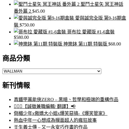
聖鬥士星矢 冥王神話
番外篇 2
$
45.00
愛與誠完全版 第9-16期盒
裝
$
750.00
哥布拉 愛藏版 #1-6盒裝
$
580.00
神樂鉢 第11期 特裝版
$
68.00
商品分類
新刊情報
真鐵甲萬能俠ZERO – 黑暗、哲學和極端的重構作品
🙋🏻‍♀️【誠徵兼職編輯/ 翻譯】📢
倒楣少年x傲嬌大小姐x爆笑惡搞-《爆笑管家》
熱血中年一心想成為幪面超人的瘋狂故事
壬生義士傳 – 又一永安巧作畫的作品