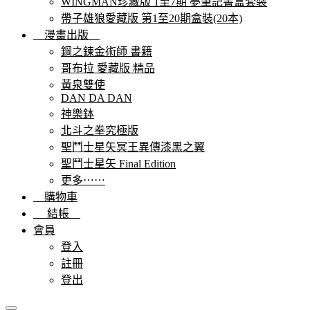
WINGMAN珍藏版 1至7期 夢筆記書盒套裝
帶子雄狼愛藏版 第1至20期盒裝(20本)
漫畫出版
鋼之鍊金術師 書籍
哥布拉 愛藏版 精品
黃泉雙使
DAN DA DAN
神樂鉢
北斗之拳究極版
聖鬥士星矢冥王異傳漆黑之翼
聖鬥士星矢 Final Edition
更多⋯⋯
購物車
結帳
會員
登入
註冊
登出