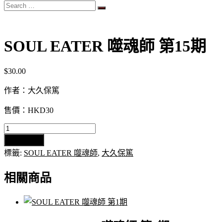
Search
…
SOUL EATER 噬魂師 第15期
$
30.00
作者：大久保篤
售價：HKD30
SOUL
EATER
加入購物車
噬
標籤:
SOUL EATER 噬魂師
,
大久保篤
魂
師
相關商品
第
15
期
數