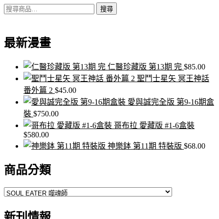
搜
搜尋
尋
關
最新漫畫
鍵
字:
仁醫珍藏版 第13期 完
$
85.00
聖鬥士星矢 冥王神話
番外篇 2
$
45.00
愛與誠完全版 第9-16期盒
裝
$
750.00
哥布拉 愛藏版 #1-6盒裝
$
580.00
神樂鉢 第11期 特裝版
$
68.00
商品分類
新刊情報