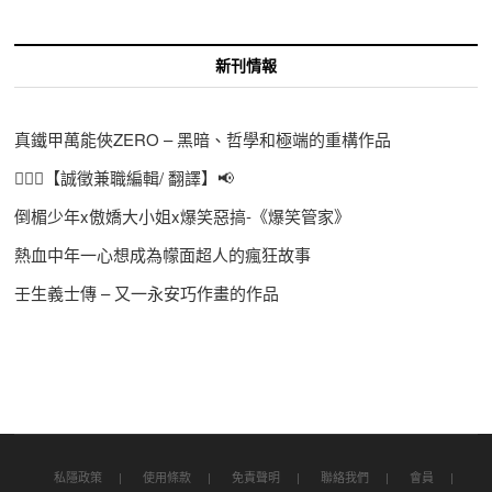
新刊情報
真鐵甲萬能俠ZERO – 黑暗、哲學和極端的重構作品
🙋🏻‍♀️【誠徵兼職編輯/ 翻譯】📢
倒楣少年x傲嬌大小姐x爆笑惡搞-《爆笑管家》
熱血中年一心想成為幪面超人的瘋狂故事
壬生義士傳 – 又一永安巧作畫的作品
私隱政策
使用條款
免責聲明
聯絡我們
會員