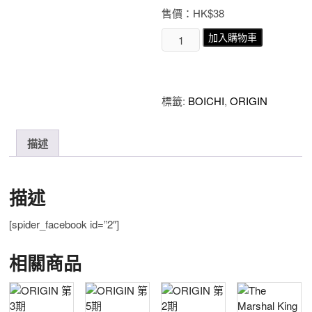
售價：HK$38
ORIGIN
加入購物車
第
8
期
數
標籤:
BOICHI
,
ORIGIN
量
描述
描述
[spider_facebook id=”2″]
相關商品