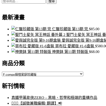
搜
搜尋
尋
關
最新漫畫
鍵
字:
仁醫珍藏版 第13期 完
$
85.00
聖鬥士星矢 冥王神話 番
愛與誠完全版 第9-16期盒
哥布拉 愛藏版 #1-6盒裝
$
580.0
神樂鉢 第11期 特裝版
$
68.00
商品分類
新刊情報
真鐵甲萬能俠ZERO – 黑暗、哲學和極端的重構作品
🙋🏻‍♀️【誠徵兼職編輯/ 翻譯】📢