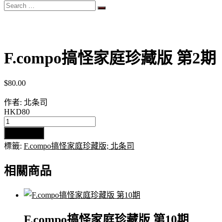
Search
…
F.compo搞怪家庭珍藏版 第2期
$
80.00
作者: 北条司
HKD80
F.compo
搞
加入購物車
怪
標籤:
F.compo搞怪家庭珍藏版; 北条司
家
庭
相關商品
珍
藏
版
第
F.compo搞怪家庭珍藏版 第10期