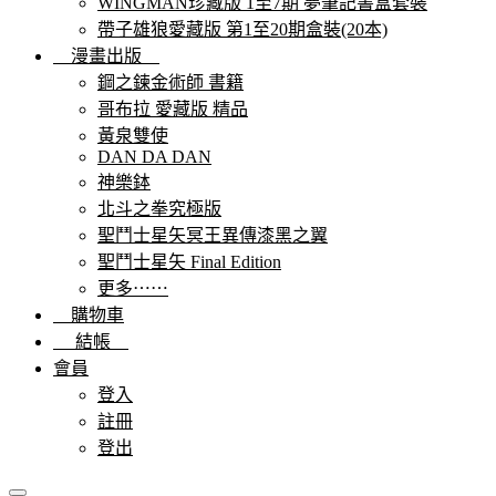
WINGMAN珍藏版 1至7期 夢筆記書盒套裝
帶子雄狼愛藏版 第1至20期盒裝(20本)
漫畫出版
鋼之鍊金術師 書籍
哥布拉 愛藏版 精品
黃泉雙使
DAN DA DAN
神樂鉢
北斗之拳究極版
聖鬥士星矢冥王異傳漆黑之翼
聖鬥士星矢 Final Edition
更多⋯⋯
購物車
結帳
會員
登入
註冊
登出