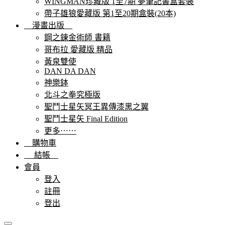
WINGMAN珍藏版 1至7期 夢筆記書盒套裝
帶子雄狼愛藏版 第1至20期盒裝(20本)
漫畫出版
鋼之鍊金術師 書籍
哥布拉 愛藏版 精品
黃泉雙使
DAN DA DAN
神樂鉢
北斗之拳究極版
聖鬥士星矢冥王異傳漆黑之翼
聖鬥士星矢 Final Edition
更多⋯⋯
購物車
結帳
會員
登入
註冊
登出