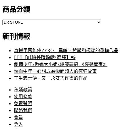
商品分類
新刊情報
真鐵甲萬能俠ZERO – 黑暗、哲學和極端的重構作品
🙋🏻‍♀️【誠徵兼職編輯/ 翻譯】📢
倒楣少年x傲嬌大小姐x爆笑惡搞-《爆笑管家》
熱血中年一心想成為幪面超人的瘋狂故事
壬生義士傳 – 又一永安巧作畫的作品
私隱政策
使用條款
免責聲明
聯絡我們
會員
登入