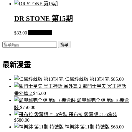
DR STONE 第15期
$
33.00
加入購物車
搜
搜尋
尋
關
最新漫畫
鍵
字:
仁醫珍藏版 第13期 完
$
85.00
聖鬥士星矢 冥王神話
番外篇 2
$
45.00
愛與誠完全版 第9-16期盒
裝
$
750.00
哥布拉 愛藏版 #1-6盒裝
$
580.00
神樂鉢 第11期 特裝版
$
68.00