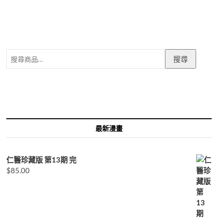
搜
搜尋
尋
關
鍵
字:
最新漫畫
仁醫珍藏版 第13期 完
$
85.00