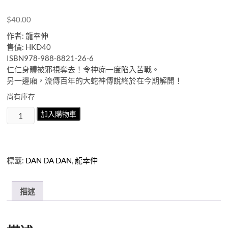
$
40.00
作者: 龍幸伸
售價: HKD40
ISBN978-988-8821-26-6
仁仁身體被邪視奪去！令神痴一度陷入苦戰。
另一邊廂，流傳百年的大蛇神傳說終於在今期解開！
尚有庫存
DAN
加入購物車
DA
DAN
第
6
標籤:
DAN DA DAN
,
龍幸伸
期
數
量
描述