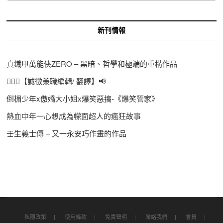
新刊情報
真鐵甲萬能俠ZERO – 黑暗、哲學和極端的重構作品
🙋🏻‍♀️【誠徵兼職編輯/ 翻譯】📢
倒楣少年x傲嬌大小姐x爆笑惡搞-《爆笑管家》
熱血中年一心想成為幪面超人的瘋狂故事
壬生義士傳 – 又一永安巧作畫的作品
私隱政策
使用條款
免責聲明
聯絡我們
會員