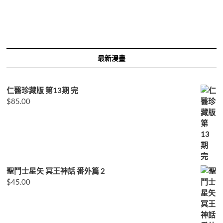
關
鍵
字:
最新漫畫
仁醫珍藏版 第13期 完
$
85.00
聖鬥士星矢 冥王神話 番外篇 2
$
45.00