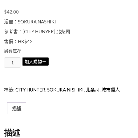
$
42.00
漫畫：SOKURA NASHIKI
參考書：[CITY HUNYER] 北条司
售價：HK$42
尚有庫存
City
加入購物車
Hunter
從
今
天
標籤:
CITY HUNTER
,
SOKURA NISHIKI
,
北条司
,
城市獵人
起
城
市
描述
獵
人
第
描述
14