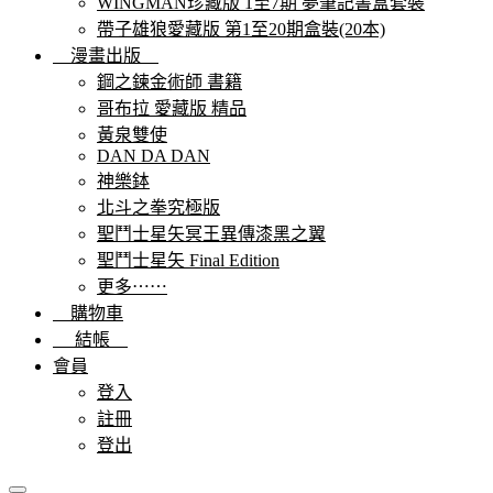
WINGMAN珍藏版 1至7期 夢筆記書盒套裝
帶子雄狼愛藏版 第1至20期盒裝(20本)
漫畫出版
鋼之鍊金術師 書籍
哥布拉 愛藏版 精品
黃泉雙使
DAN DA DAN
神樂鉢
北斗之拳究極版
聖鬥士星矢冥王異傳漆黑之翼
聖鬥士星矢 Final Edition
更多⋯⋯
購物車
結帳
會員
登入
註冊
登出