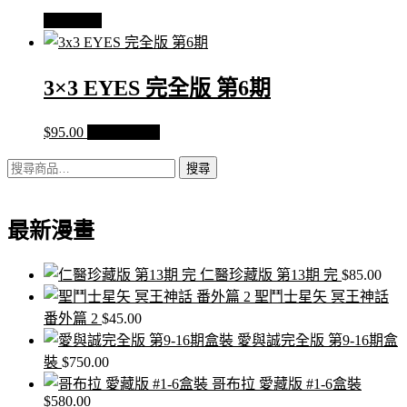
查看內容
3×3 EYES 完全版 第6期
$
95.00
加入購物車
搜
搜尋
尋
關
最新漫畫
鍵
字:
仁醫珍藏版 第13期 完
$
85.00
聖鬥士星矢 冥王神話
番外篇 2
$
45.00
愛與誠完全版 第9-16期盒
裝
$
750.00
哥布拉 愛藏版 #1-6盒裝
$
580.00