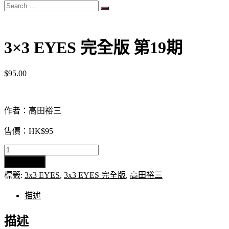
Search
…
3×3 EYES 完全版 第19期
$
95.00
作者：高田裕三
售價：HK$95
3x3
EYES
加入購物車
完
標籤:
3x3 EYES
,
3x3 EYES 完全版
,
高田裕三
全
版
描述
第
19
描述
期