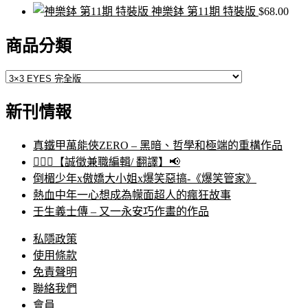
神樂鉢 第11期 特裝版
$
68.00
商品分類
新刊情報
真鐵甲萬能俠ZERO – 黑暗、哲學和極端的重構作品
🙋🏻‍♀️【誠徵兼職編輯/ 翻譯】📢
倒楣少年x傲嬌大小姐x爆笑惡搞-《爆笑管家》
熱血中年一心想成為幪面超人的瘋狂故事
壬生義士傳 – 又一永安巧作畫的作品
私隱政策
使用條款
免責聲明
聯絡我們
會員