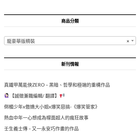
商品分類
龍豪華版精裝
×
新刊情報
真鐵甲萬能俠ZERO – 黑暗、哲學和極端的重構作品
【誠徵兼職編輯/ 翻譯】
倒楣少年x傲嬌大小姐x爆笑惡搞-《爆笑管家》
熱血中年一心想成為幪面超人的瘋狂故事
壬生義士傳 – 又一永安巧作畫的作品