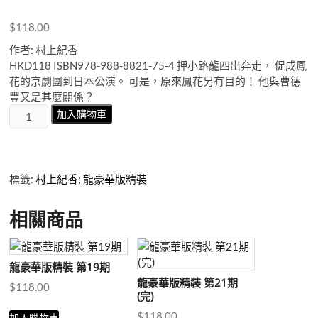
$
118.00
作者: 村上紀香
HKD118 ISBN978-988-8821-75-4 押小路龍四出奔走， 促成鳳
花的京劇團到日本公演。 可是，原來鳳花另有目的！ 他與曹德
豐又是甚麼關係？
龍
加入購物車
豪
華
版
精
標籤:
村上紀香; 龍豪華版精裝
裝
第
相關商品
9
期
數
龍豪華版精裝 第19期
量
龍豪華版精裝 第21期
$
118.00
(完)
$
118.00
加入購物車