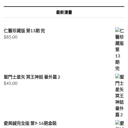
最新漫畫
仁醫珍藏版 第13期 完
$
85.00
聖鬥士星矢 冥王神話 番外篇 2
$
45.00
愛與誠完全版 第9-16期盒裝