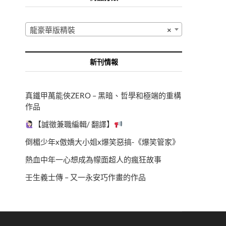
龍豪華版精裝
×
新刊情報
真鐵甲萬能俠ZERO – 黑暗、哲學和極端的重構
作品
【誠徵兼職編輯/ 翻譯】
倒楣少年x傲嬌大小姐x爆笑惡搞-《爆笑管家》
熱血中年一心想成為幪面超人的瘋狂故事
壬生義士傳 – 又一永安巧作畫的作品