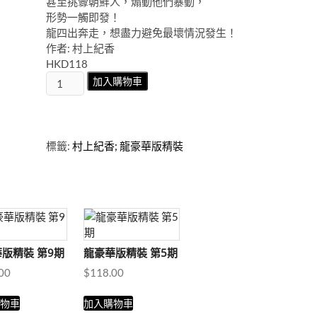
甚至挑釁朝鮮人，煽動他們暴動，
形勢一觸即發！
龍四出奔走，想盡力避免最壞情況發生！
作者: 村上紀香
HKD118
龍
加入購物車
豪
華
版
精
標籤:
村上紀香; 龍豪華版精裝
裝
第
4
期
數
量
版精裝 第9期
龍豪華版精裝 第5期
00
$
118.00
購物車
加入購物車