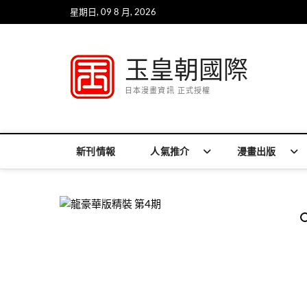
Skip
星期日, 09 8 月, 2026
to
content
玉皇朝國際
日本漫畫資訊 正式授權
新刊情報
人氣推介
漫畫出版