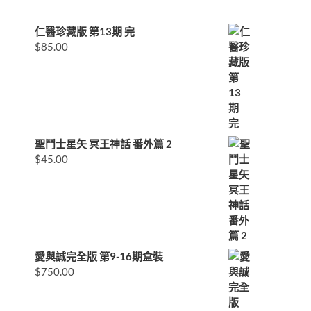
仁醫珍藏版 第13期 完
$
85.00
聖鬥士星矢 冥王神話 番外篇 2
$
45.00
愛與誠完全版 第9-16期盒裝
$
750.00