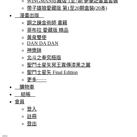
WINGMAN珍藏版 1至7期 夢筆記書盒套裝
帶子雄狼愛藏版 第1至20期盒裝(20本)
漫畫出版
鋼之鍊金術師 書籍
哥布拉 愛藏版 精品
黃泉雙使
DAN DA DAN
神樂鉢
北斗之拳究極版
聖鬥士星矢冥王異傳漆黑之翼
聖鬥士星矢 Final Edition
更多⋯⋯
購物車
結帳
會員
登入
註冊
登出