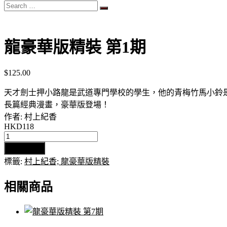
Search
…
龍豪華版精裝 第1期
$
125.00
天才劍士押小路龍是武道專門學校的學生，他的青梅竹馬小鈴
長篇經典漫畫，豪華版登場！
作者: 村上紀香
HKD118
龍
加入購物車
豪
標籤:
村上紀香; 龍豪華版精裝
華
版
相關商品
精
裝
第
1