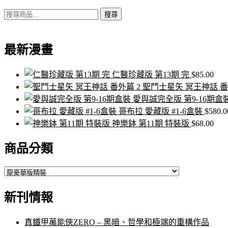
搜
搜尋
尋
關
最新漫畫
鍵
字:
仁醫珍藏版 第13期 完
$
85.00
聖鬥士星矢 冥王神話 番
愛與誠完全版 第9-16期盒
哥布拉 愛藏版 #1-6盒裝
$
580.0
神樂鉢 第11期 特裝版
$
68.00
商品分類
新刊情報
真鐵甲萬能俠ZERO – 黑暗、哲學和極端的重構作品