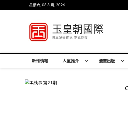
Skip
星期六, 08 8 月, 2026
to
content
玉皇朝國際
日本漫畫資訊 正式授權
新刊情報
人氣推介
漫畫出版