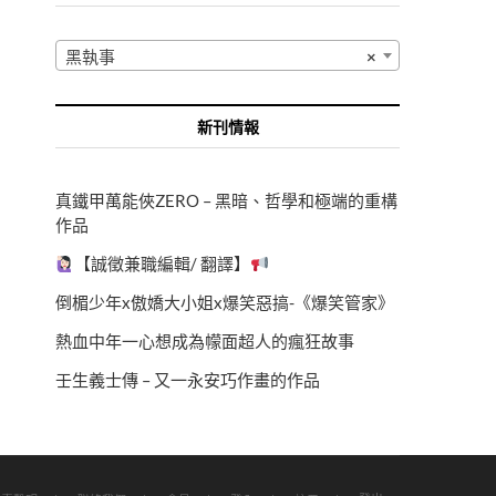
黑執事
×
新刊情報
真鐵甲萬能俠ZERO – 黑暗、哲學和極端的重構
作品
【誠徵兼職編輯/ 翻譯】
倒楣少年x傲嬌大小姐x爆笑惡搞-《爆笑管家》
熱血中年一心想成為幪面超人的瘋狂故事
壬生義士傳 – 又一永安巧作畫的作品