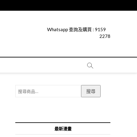
Whatsapp 查詢及購買 :
9159
2278
搜
搜尋
尋
關
鍵
字:
最新漫畫