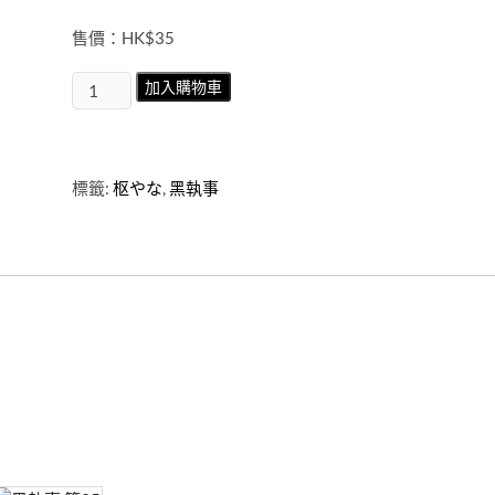
售價：HK$35
黑
加入購物車
執
事
第
21
標籤:
枢やな
,
黑執事
期
數
量