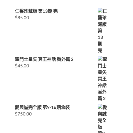
仁醫珍藏版 第13期 完
$
85.00
聖鬥士星矢 冥王神話 番外篇 2
$
45.00
愛與誠完全版 第9-16期盒裝
$
750.00