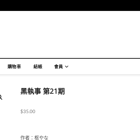
購物車
結帳
會員
黑執事 第21期
$
35.00
作者：枢やな