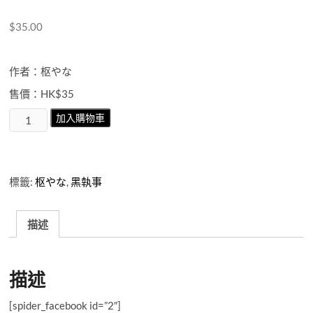
$
35.00
作者：枢やな
售價：HK$35
黑
加入購物車
執
事
第
14
標籤:
枢やな
,
黑執事
期
數
量
描述
描述
[spider_facebook id=”2″]