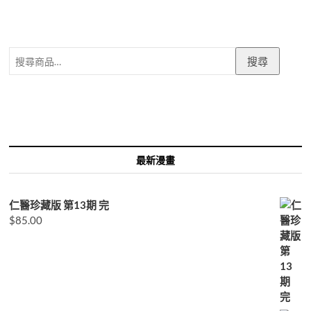
搜
搜尋
尋
關
鍵
字:
最新漫畫
仁醫珍藏版 第13期 完
$
85.00