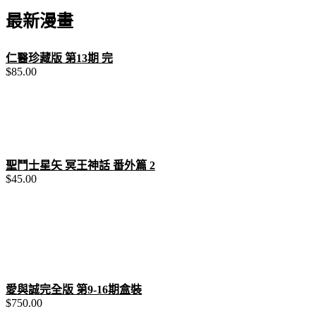
關
最新漫畫
鍵
字:
仁醫珍藏版 第13期 完
$
85.00
聖鬥士星矢 冥王神話 番外篇 2
$
45.00
愛與誠完全版 第9-16期盒裝
$
750.00