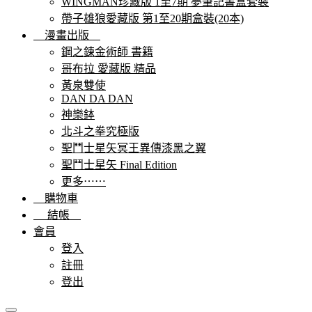
WINGMAN珍藏版 1至7期 夢筆記書盒套裝
帶子雄狼愛藏版 第1至20期盒裝(20本)
漫畫出版
鋼之鍊金術師 書籍
哥布拉 愛藏版 精品
黃泉雙使
DAN DA DAN
神樂鉢
北斗之拳究極版
聖鬥士星矢冥王異傳漆黑之翼
聖鬥士星矢 Final Edition
更多⋯⋯
購物車
結帳
會員
登入
註冊
登出