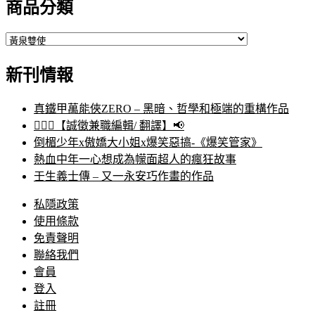
商品分類
新刊情報
真鐵甲萬能俠ZERO – 黑暗、哲學和極端的重構作品
🙋🏻‍♀️【誠徵兼職編輯/ 翻譯】📢
倒楣少年x傲嬌大小姐x爆笑惡搞-《爆笑管家》
熱血中年一心想成為幪面超人的瘋狂故事
壬生義士傳 – 又一永安巧作畫的作品
私隱政策
使用條款
免責聲明
聯絡我們
會員
登入
註冊