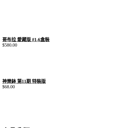
哥布拉 愛藏版 #1-6盒裝
$
580.00
神樂鉢 第11期 特裝版
$
68.00