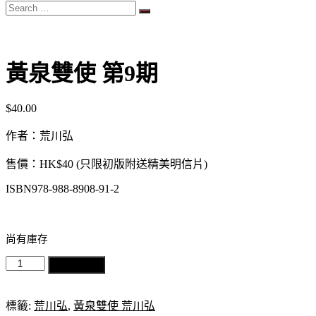
Search
…
黃泉雙使 第9期
$
40.00
作者：荒川弘
售價：
HK$40 (只限初版附送精美明信片)
ISBN978-988-8908-91-2
尚有庫存
黃
加入購物車
泉
雙
標籤:
荒川弘
,
黃泉雙使 荒川弘
使