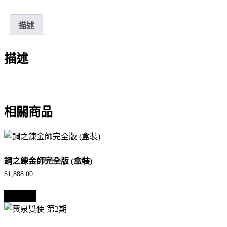
第
9
描述
期
數
描述
量
相關商品
鋼之錬金師完全版 (盒裝)
$
1,888.00
查看內容