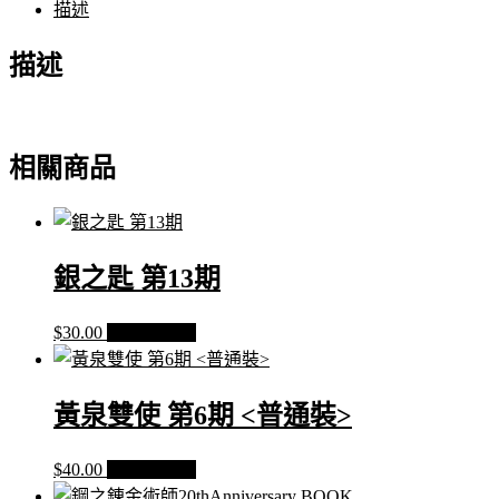
描述
第
12
描述
期
數
量
相關商品
銀之匙 第13期
$
30.00
加入購物車
黃泉雙使 第6期 <普通裝>
$
40.00
加入購物車