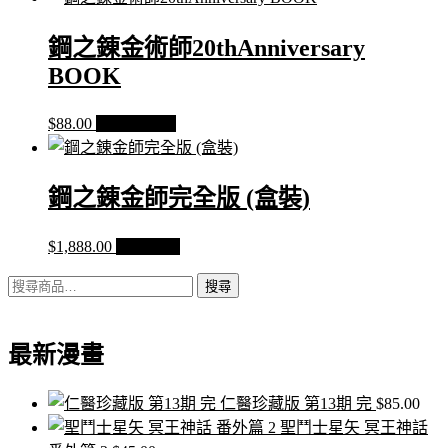
鋼之錬金術師20thAnniversary
BOOK
$
88.00
加入購物車
鋼之錬金師完全版 (盒裝)
$
1,888.00
查看內容
搜
搜尋
尋
關
最新漫畫
鍵
字:
仁醫珍藏版 第13期 完
$
85.00
聖鬥士星矢 冥王神話