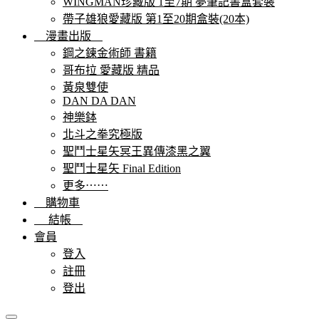
WINGMAN珍藏版 1至7期 夢筆記書盒套裝
帶子雄狼愛藏版 第1至20期盒裝(20本)
漫畫出版
鋼之鍊金術師 書籍
哥布拉 愛藏版 精品
黃泉雙使
DAN DA DAN
神樂鉢
北斗之拳究極版
聖鬥士星矢冥王異傳漆黑之翼
聖鬥士星矢 Final Edition
更多⋯⋯
購物車
結帳
會員
登入
註冊
登出