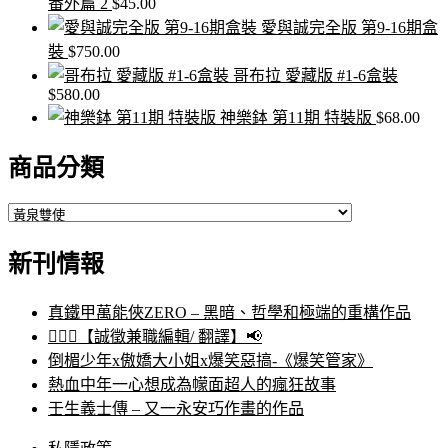
番外篇 2
$
45.00
愛與誠完全版 第9-16期盒
裝
$
750.00
哥布拉 愛藏版 #1-6盒裝
$
580.00
神樂鉢 第11期 特裝版
$
68.00
商品分類
新刊情報
真鐵甲萬能俠ZERO – 黑暗、哲學和極端的重構作品
🙋🏻‍♀️【誠徵兼職編輯/ 翻譯】📢
倒楣少年x傲嬌大小姐x爆笑惡搞-《爆笑管家》
熱血中年一心想成為幪面超人的瘋狂故事
壬生義士傳 – 又一永安巧作畫的作品