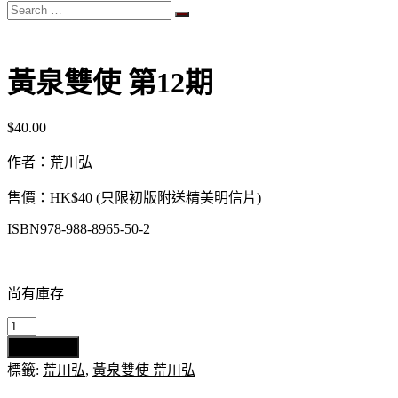
Search
…
黃泉雙使 第12期
$
40.00
作者：荒川弘
售價：
HK$40 (只限初版附送精美明信片)
ISBN978-988-8965-50-2
尚有庫存
黃
加入購物車
泉
標籤:
荒川弘
,
黃泉雙使 荒川弘
雙
使