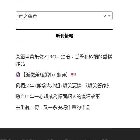
青之蘆葦
×
新刊情報
真鐵甲萬能俠ZERO – 黑暗、哲學和極端的重構
作品
【誠徵兼職編輯/ 翻譯】
倒楣少年x傲嬌大小姐x爆笑惡搞-《爆笑管家》
熱血中年一心想成為幪面超人的瘋狂故事
壬生義士傳 – 又一永安巧作畫的作品