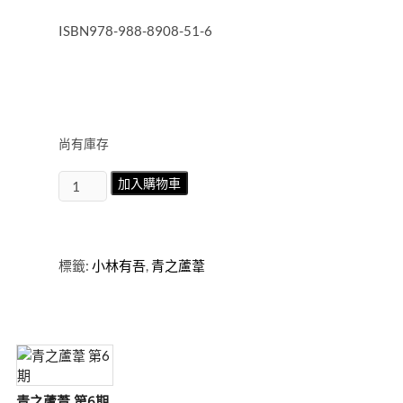
ISBN978-988-8908-51-6
尚有庫存
青
加入購物車
之
蘆
葦
第
標籤:
小林有吾
,
青之蘆葦
34
期
數
量
青之蘆葦 第6期