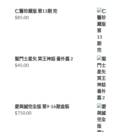
仁醫珍藏版 第13期 完
$
85.00
聖鬥士星矢 冥王神話 番外篇 2
$
45.00
愛與誠完全版 第9-16期盒裝
$
750.00