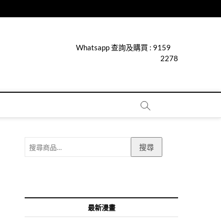
Whatsapp 查詢及購買 :
9159
2278
搜
搜尋
尋
關
鍵
字:
最新漫畫