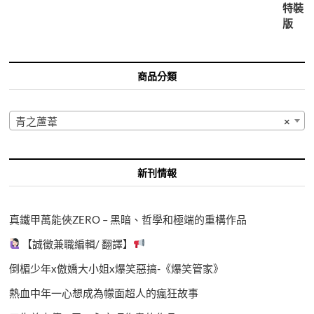
商品分類
青之蘆葦
×
新刊情報
真鐵甲萬能俠ZERO – 黑暗、哲學和極端的重構作品
【誠徵兼職編輯/ 翻譯】
倒楣少年x傲嬌大小姐x爆笑惡搞-《爆笑管家》
熱血中年一心想成為幪面超人的瘋狂故事