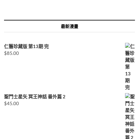
字:
最新漫畫
仁醫珍藏版 第13期 完
$
85.00
聖鬥士星矢 冥王神話 番外篇 2
$
45.00