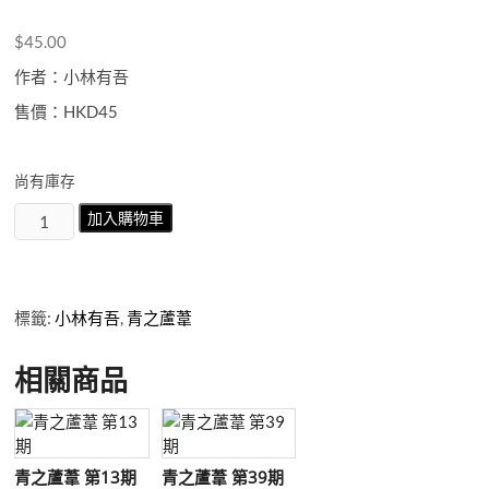
$
45.00
作者：小林有吾
售價：HKD45
尚有庫存
青
加入購物車
之
蘆
葦
第
標籤:
小林有吾
,
青之蘆葦
23
期
相關商品
數
量
青之蘆葦 第13期
青之蘆葦 第39期