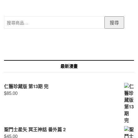
搜
搜尋
尋
關
鍵
字:
最新漫畫
仁醫珍藏版 第13期 完
$
85.00
聖鬥士星矢 冥王神話 番外篇 2
$
45.00