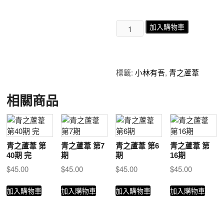
青
加入購物車
之
蘆
葦
第
標籤:
小林有吾
,
青之蘆葦
19
期
相關商品
數
量
青之蘆葦 第
青之蘆葦 第7
青之蘆葦 第6
青之蘆葦 第
40期 完
期
期
16期
$
45.00
$
45.00
$
45.00
$
45.00
加入購物車
加入購物車
加入購物車
加入購物車