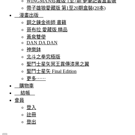
WINGMAN珍藏版 1至7期 夢筆記書盒套裝
帶子雄狼愛藏版 第1至20期盒裝(20本)
漫畫出版
鋼之鍊金術師 書籍
哥布拉 愛藏版 精品
黃泉雙使
DAN DA DAN
神樂鉢
北斗之拳究極版
聖鬥士星矢冥王異傳漆黑之翼
聖鬥士星矢 Final Edition
更多⋯⋯
購物車
結帳
會員
登入
註冊
登出