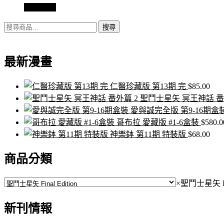
查看內容
搜
搜尋
尋
關
最新漫畫
鍵
字:
仁醫珍藏版 第13期 完
$
85.00
聖鬥士星矢 冥王神話 番
愛與誠完全版 第9-16期盒
哥布拉 愛藏版 #1-6盒裝
$
580.0
神樂鉢 第11期 特裝版
$
68.00
商品分類
×
聖鬥士星矢 Fin
新刊情報