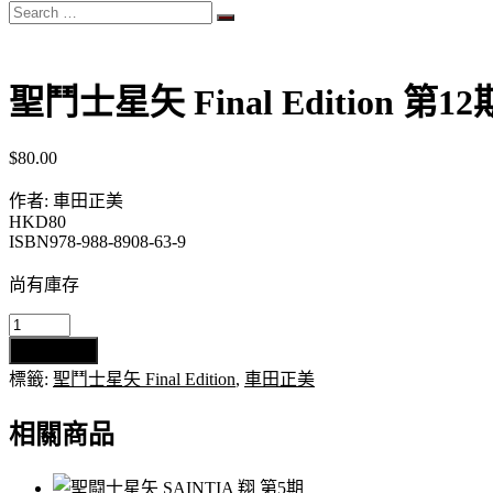
Search
…
聖鬥士星矢 Final Edition 第12
$
80.00
作者: 車田正美
HKD80
ISBN978-988-8908-63-9
尚有庫存
聖
加入購物車
鬥
標籤:
聖鬥士星矢 Final Edition
,
車田正美
士
星
相關商品
矢
Final
Edition