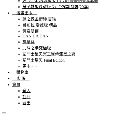
WINGMAN珍藏版 1至7期 夢筆記書盒套裝
帶子雄狼愛藏版 第1至20期盒裝(20本)
漫畫出版
鋼之鍊金術師 書籍
哥布拉 愛藏版 精品
黃泉雙使
DAN DA DAN
神樂鉢
北斗之拳究極版
聖鬥士星矢冥王異傳漆黑之翼
聖鬥士星矢 Final Edition
更多⋯⋯
購物車
結帳
會員
登入
註冊
登出