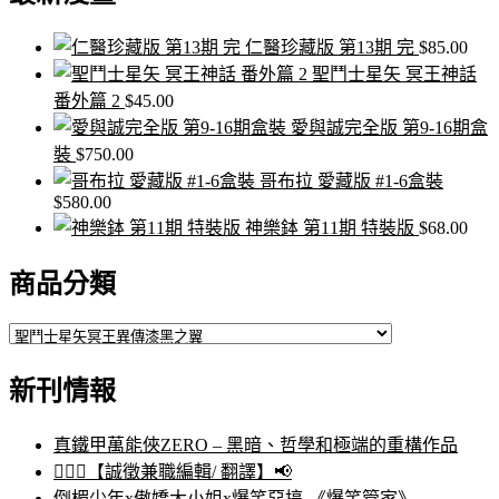
字:
仁醫珍藏版 第13期 完
$
85.00
聖鬥士星矢 冥王神話
番外篇 2
$
45.00
愛與誠完全版 第9-16期盒
裝
$
750.00
哥布拉 愛藏版 #1-6盒裝
$
580.00
神樂鉢 第11期 特裝版
$
68.00
商品分類
新刊情報
真鐵甲萬能俠ZERO – 黑暗、哲學和極端的重構作品
🙋🏻‍♀️【誠徵兼職編輯/ 翻譯】📢
倒楣少年x傲嬌大小姐x爆笑惡搞-《爆笑管家》