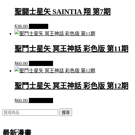
聖闘士星矢 SAINTIA 翔 第7期
$
38.00
查看內容
聖鬥士星矢 冥王神話 彩色版 第11期
$
60.00
加入購物車
聖鬥士星矢 冥王神話 彩色版 第12期
$
60.00
加入購物車
搜
搜尋
尋
關
最新漫畫
鍵