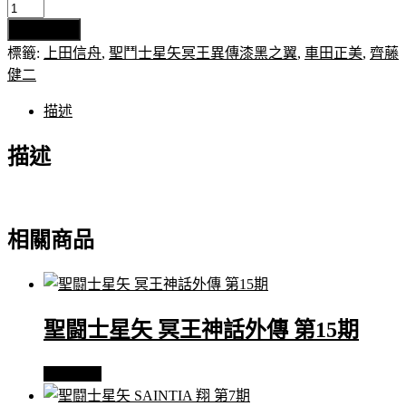
聖
加入購物車
鬥
標籤:
上田信舟
,
聖鬥士星矢冥王異傳漆黑之翼
,
車田正美
,
齊藤
士
健二
星
矢
描述
冥
王
描述
異
傳
漆
黑
相關商品
之
翼
第
7
聖闘士星矢 冥王神話外傳 第15期
期
數
查看內容
量