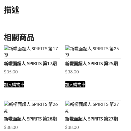
新・
描述
幪
面
超
人
相關商品
SHOCKER
SIDE
-
第
新幪面超人 SPIRITS 第17期
新幪面超人 SPIRITS 第25期
2
期
$
35.00
$
38.00
數
量
加入購物車
加入購物車
新幪面超人 SPIRITS 第26期
新幪面超人 SPIRITS 第27期
$
38.00
$
38.00