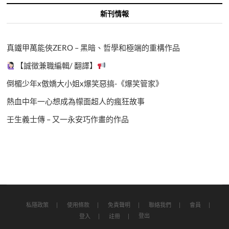
新刊情報
真鐵甲萬能俠ZERO – 黑暗、哲學和極端的重構作品
【誠徵兼職編輯/ 翻譯】
倒楣少年x傲嬌大小姐x爆笑惡搞-《爆笑管家》
熱血中年一心想成為幪面超人的瘋狂故事
壬生義士傳 – 又一永安巧作畫的作品
私隱政策
使用條款
免責聲明
聯絡我們
會員
登出
登入
註冊