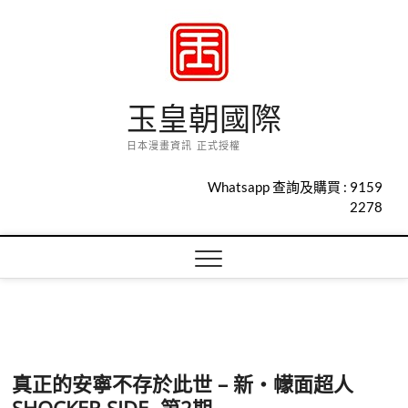
Skip
to
content
玉皇朝國際
日本漫畫資訊 正式授權
Whatsapp 查詢及購買 :
9159
2278
真正的安寧不存於此世 – 新・幪面超人