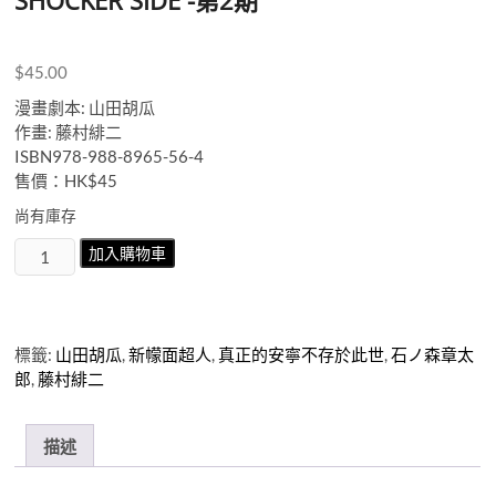
SHOCKER SIDE -第2期
$
45.00
漫畫劇本: 山田胡瓜
作畫: 藤村緋二
ISBN978-988-8965-56-4
售價：HK$45
尚有庫存
真
加入購物車
正
的
安
寧
標籤:
山田胡瓜
,
新幪面超人
,
真正的安寧不存於此世
,
石ノ森章太
不
郎
,
藤村緋二
存
於
此
描述
世
-