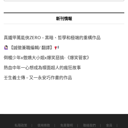
新刊情報
真鐵甲萬能俠ZERO – 黑暗、哲學和極端的重構作品
【誠徵兼職編輯/ 翻譯】
倒楣少年x傲嬌大小姐x爆笑惡搞-《爆笑管家》
熱血中年一心想成為幪面超人的瘋狂故事
壬生義士傳 – 又一永安巧作畫的作品
私隱政策
使用條款
免責聲明
聯絡我們
會員