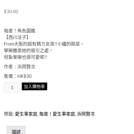
$
30.00
每度！角色圖鑑
【西川法子】
From大阪的超有精力女孩!!小鐵的鄰居。
孿辮雖是她的吸引之處，
但紮單辮也很可愛呢!!
作者：浜岡賢次
售價：HK$30
每
加入購物車
度！
愛
生
事
標籤:
愛生事家庭
,
每度！愛生事家庭
,
浜岡賢次
家
庭
第
描述