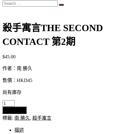
Search
…
殺手寓言THE SECOND
CONTACT 第2期
$
45.00
作者：南 勝久
售價：HKD45
尚有庫存
殺
加入購物車
手
標籤:
南 勝久
,
殺手寓言
寓
言
描述
THE