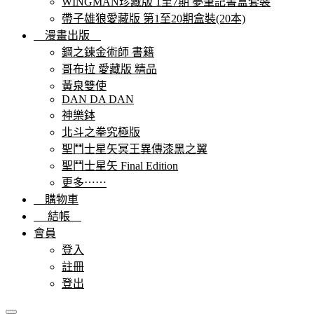
WINGMAN珍藏版 1至7期 夢筆記書盒套裝
帶子雄狼愛藏版 第1至20期盒裝(20本)
漫畫出版
鋼之鍊金術師 書籍
哥布拉 愛藏版 精品
黃泉雙使
DAN DA DAN
神樂鉢
北斗之拳究極版
聖鬥士星矢冥王異傳漆黑之翼
聖鬥士星矢 Final Edition
更多⋯⋯
購物車
結帳
會員
登入
註冊
登出