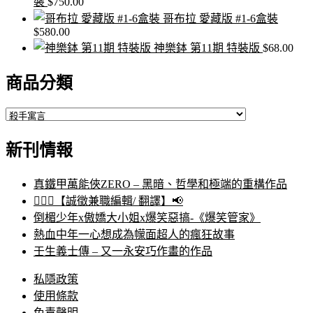
裝
$
750.00
哥布拉 愛藏版 #1-6盒裝
$
580.00
神樂鉢 第11期 特裝版
$
68.00
商品分類
新刊情報
真鐵甲萬能俠ZERO – 黑暗、哲學和極端的重構作品
🙋🏻‍♀️【誠徵兼職編輯/ 翻譯】📢
倒楣少年x傲嬌大小姐x爆笑惡搞-《爆笑管家》
熱血中年一心想成為幪面超人的瘋狂故事
壬生義士傳 – 又一永安巧作畫的作品
私隱政策
使用條款
免責聲明