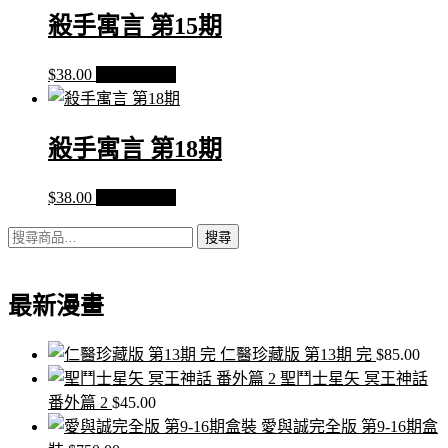
殺手寓言 第15期
$
38.00
加入購物車
殺手寓言 第18期
$
38.00
加入購物車
搜
搜尋
尋
關
最新漫畫
鍵
字:
仁醫珍藏版 第13期 完
$
85.00
聖鬥士星矢 冥王神話
番外篇 2
$
45.00
愛與誠完全版 第9-16期盒