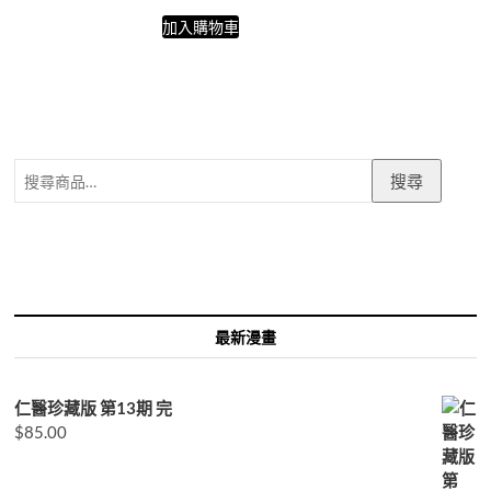
加入購物車
搜
搜尋
尋
關
鍵
字:
最新漫畫
仁醫珍藏版 第13期 完
$
85.00