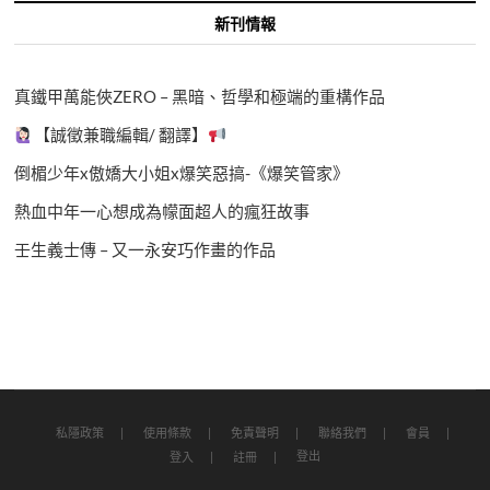
新刊情報
真鐵甲萬能俠ZERO – 黑暗、哲學和極端的重構作品
【誠徵兼職編輯/ 翻譯】
倒楣少年x傲嬌大小姐x爆笑惡搞-《爆笑管家》
熱血中年一心想成為幪面超人的瘋狂故事
壬生義士傳 – 又一永安巧作畫的作品
私隱政策
使用條款
免責聲明
聯絡我們
會員
登出
登入
註冊