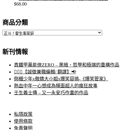
$
68.00
商品分類
新刊情報
真鐵甲萬能俠ZERO – 黑暗、哲學和極端的重構作品
🙋🏻‍♀️【誠徵兼職編輯/ 翻譯】📢
倒楣少年x傲嬌大小姐x爆笑惡搞-《爆笑管家》
熱血中年一心想成為幪面超人的瘋狂故事
壬生義士傳 – 又一永安巧作畫的作品
私隱政策
使用條款
免責聲明