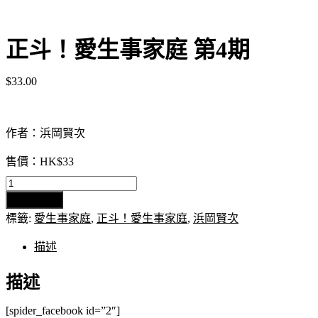
正斗！愛生事家庭 第4期
$
33.00
作者：浜岡賢次
售價：HK$33
正
加入購物車
斗！
標籤:
愛生事家庭
,
正斗！愛生事家庭
,
浜岡賢次
愛
生
描述
事
家
描述
庭
第
[spider_facebook id=”2″]
4