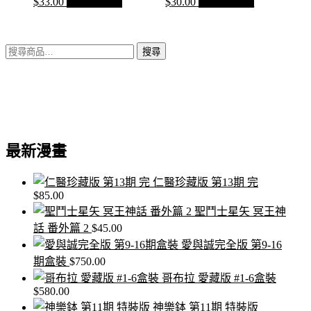
$
33.00
加入購物車
$
30.00
加入購物車
搜
搜尋
尋
關
鍵
字:
最新漫畫
仁醫珍藏版 第13期 完
$
85.00
聖鬥士星矢 冥王神
話 番外篇 2
$
45.00
愛與誠完全版 第9-16
期盒裝
$
750.00
哥布拉 愛藏版 #1-6盒裝
$
580.00
神樂鉢 第11期 特裝版