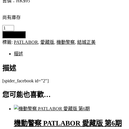
售價：HK$95
尚有庫存
機
加入購物車
動
標籤:
PATLABOR
,
愛藏版
,
機動警察
,
結城正美
警
察
描述
PATLABOR
愛
描述
藏
版
[spider_facebook id=”2″]
第
5
您可能也喜歡…
期
數
量
機動警察 PATLABOR 愛藏版 第6期