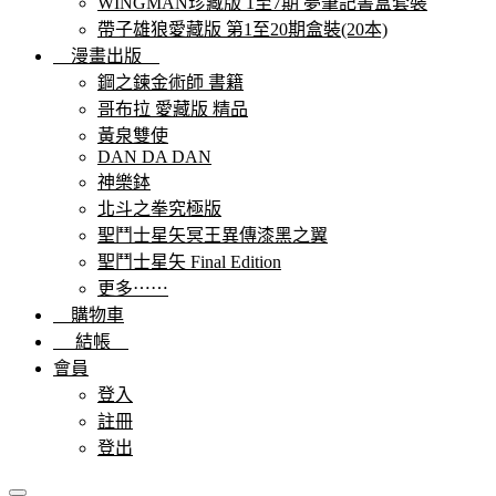
WINGMAN珍藏版 1至7期 夢筆記書盒套裝
帶子雄狼愛藏版 第1至20期盒裝(20本)
漫畫出版
鋼之鍊金術師 書籍
哥布拉 愛藏版 精品
黃泉雙使
DAN DA DAN
神樂鉢
北斗之拳究極版
聖鬥士星矢冥王異傳漆黑之翼
聖鬥士星矢 Final Edition
更多⋯⋯
購物車
結帳
會員
登入
註冊
登出