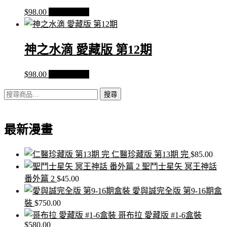
$
98.00
加入購物車
神之水滴 愛藏版 第12期
$
98.00
加入購物車
搜
搜尋
尋
關
最新漫畫
鍵
字:
仁醫珍藏版 第13期 完
$
85.00
聖鬥士星矢 冥王神話
番外篇 2
$
45.00
愛與誠完全版 第9-16期盒
裝
$
750.00
哥布拉 愛藏版 #1-6盒裝
$
580.00