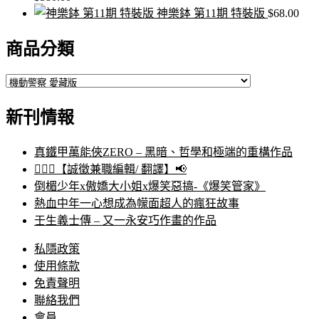
神樂鉢 第11期 特裝版
$
68.00
商品分類
新刊情報
真鐵甲萬能俠ZERO – 黑暗、哲學和極端的重構作品
🙋🏻‍♀️【誠徵兼職編輯/ 翻譯】📢
倒楣少年x傲嬌大小姐x爆笑惡搞-《爆笑管家》
熱血中年一心想成為幪面超人的瘋狂故事
壬生義士傳 – 又一永安巧作畫的作品
私隱政策
使用條款
免責聲明
聯絡我們
會員