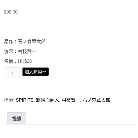
$
38.00
原作：石ノ森章太郎
漫畫：村枝賢一
售價：HK$38
新
加入購物車
幪
面
超
人
標籤:
SPIRITS
,
新幪面超人
,
村枝賢一
,
石ノ森章太郎
SPIRITS
第
32
描述
期
數