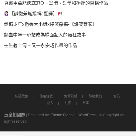
真鐵甲萬能俠ZERO – 黑暗、哲學和極端的重構作品
【誠徵兼職編輯/ 翻譯】
倒楣少年x傲嬌大小姐x爆笑惡搞-《爆笑管家》
熱血中年一心想成為幪面超人的瘋狂故事
壬生義士傳 – 又一永安巧作畫的作品
私隱政策
使用條款
免責聲明
聯絡我們
會員
登出
登入
註冊
玉皇朝國際
| Designed by:
Theme Freesia
|
WordPress
| © Copyright All
right reserved