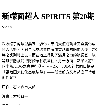
新幪面超人 SPIRITS 第20期
$
35.00
跟收縮了的螺型要塞一體化，暗闇大使成功地完全變化成
怪人形態。面對自我崩壞並向着闇雲炮擊的暗闇大使，ZX
將之誘到地上去。而在地上得到了滿月之力的狼長官，以
等離子防護網把阿修羅谷覆蓋住。另一方面，影子大將軍
暗中隨JUDO之意思行動⋯⋯。ZX、JUDO的共同目標是
「讓暗闇大使使出魔法陣」——然後前方又有甚麼等待着
他們呢!?
原作：石ノ森章太郎
漫畫：村枝賢一