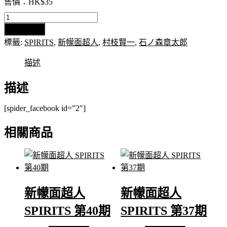
售價：HK$35
新
加入購物車
幪
標籤:
SPIRITS
,
新幪面超人
,
村枝賢一
,
石ノ森章太郎
面
超
描述
人
SPIRITS
描述
第
20
[spider_facebook id=”2″]
期
數
相關商品
量
新幪面超人
新幪面超人
SPIRITS 第40期
SPIRITS 第37期