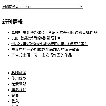
新刊情報
真鐵甲萬能俠ZERO – 黑暗、哲學和極端的重構作品
🙋🏻‍♀️【誠徵兼職編輯/ 翻譯】📢
倒楣少年x傲嬌大小姐x爆笑惡搞-《爆笑管家》
熱血中年一心想成為幪面超人的瘋狂故事
壬生義士傳 – 又一永安巧作畫的作品
私隱政策
使用條款
免責聲明
聯絡我們
會員
登入