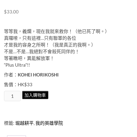
$
33.00
等等我，義爛，現在我就來救你！（他已死了啊。）
真囉嗦，只有這裡…只有聯軍的各位
才是我的容身之所啊！（我是真正的我啊。）
不是…不是…我絕對不會殺死同伴的！
等著瞧吧，異能解放軍！
“Plus Ultra”!!
作者：
KOHEI HORIKOSHI
售價：
HK$33
我
加入購物車
的
英
雄
學
標籤:
堀越耕平
,
我的英雄學院
院
第