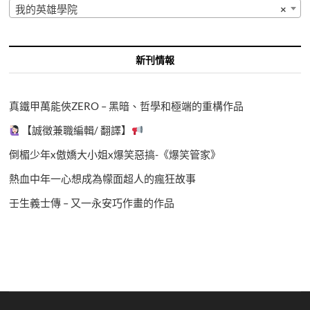
我的英雄學院
×
新刊情報
真鐵甲萬能俠ZERO – 黑暗、哲學和極端的重構作品
【誠徵兼職編輯/ 翻譯】
倒楣少年x傲嬌大小姐x爆笑惡搞-《爆笑管家》
熱血中年一心想成為幪面超人的瘋狂故事
壬生義士傳 – 又一永安巧作畫的作品