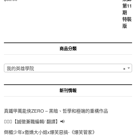
商品分類
我的英雄學院
×
新刊情報
真鐵甲萬能俠ZERO – 黑暗、哲學和極端的重構作品
🙋🏻‍♀️【誠徵兼職編輯/ 翻譯】📢
倒楣少年x傲嬌大小姐x爆笑惡搞-《爆笑管家》