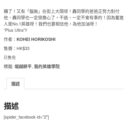
糟了！又有「腦無」在街上大鬧呀！轟同學的爸爸正努力對付
他，
轟同學也一定很擔心了。不過，一定不會有事的！因為奮進
人是No.1英雄呀！我們也要相信他，為他加油呀！
“Plus Ultra”!!
作者：
KOHEI HORIKOSHI
售價：
HK$33
已售完
標籤:
堀越耕平
,
我的英雄學院
描述
描述
[spider_facebook id=”2″]