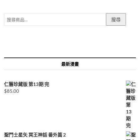
搜
搜尋
尋
關
鍵
字:
最新漫畫
仁醫珍藏版 第13期 完
$
85.00
聖鬥士星矢 冥王神話 番外篇 2