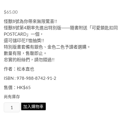
$
65.00
怪獸8號為你帶來無限驚喜!!
怪獸8號第4期率先進出特別版――隨書附送「可愛鎖匙扣同
POSTCARD」一個，
還可儲印花T恤抽獎!!
特別版書套備有銀色、金色二色予讀者選購。
數量有限，售罄即止。
忠實的粉絲們，請勿錯過!!
作者：松本直也
ISBN : 978-988-8742-91-2
售價：HK$65
尚有庫存
怪
加入購物車
獸
8
號