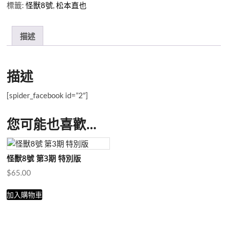
第
標籤:
怪獸8號
,
松本直也
4
期
特
描述
別
版
數
描述
量
[spider_facebook id=”2″]
您可能也喜歡…
怪獸8號 第3期 特別版
$
65.00
加入購物車