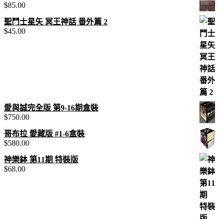
$
85.00
聖鬥士星矢 冥王神話 番外篇 2
$
45.00
愛與誠完全版 第9-16期盒裝
$
750.00
哥布拉 愛藏版 #1-6盒裝
$
580.00
神樂鉢 第11期 特裝版
$
68.00