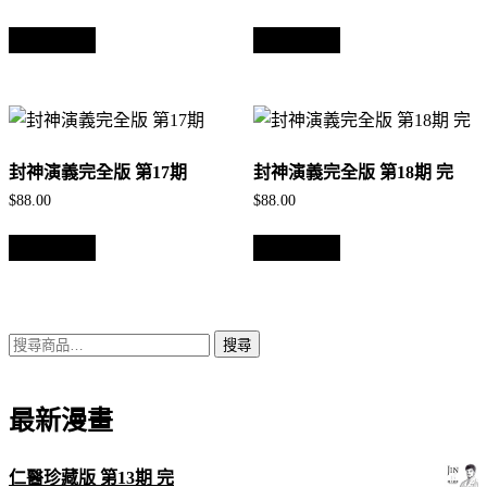
加入購物車
加入購物車
封神演義完全版 第17期
封神演義完全版 第18期 完
$
88.00
$
88.00
加入購物車
加入購物車
搜
搜尋
尋
關
最新漫畫
鍵
字:
仁醫珍藏版 第13期 完