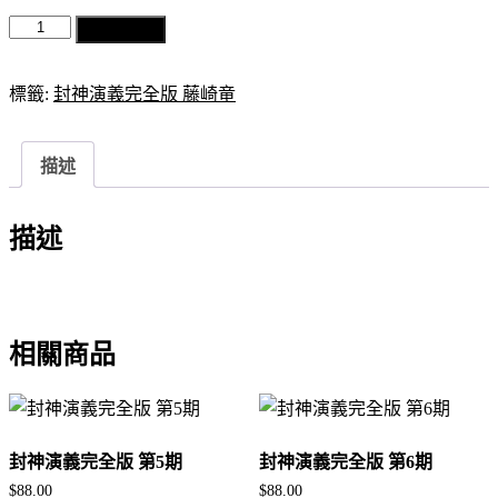
封
加入購物車
神
演
標籤:
封神演義完全版 藤崎竜
義
完
全
描述
版
第
描述
1
期
數
量
相關商品
封神演義完全版 第5期
封神演義完全版 第6期
$
88.00
$
88.00