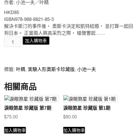
作者: 小池一夫／叶精
HKD85
ISBN978-988-8821-85-3
解決卡斯汀的事件後， 奧斯卡決定和凱特結婚， 並打算一起回
到日本。 正當兩人興高采烈之際， 槍聲響起……
實
加入購物車
験
人
形
奧
標籤:
叶精
,
実験人形奧斯卡珍藏版
,
小池一夫
斯
卡
相關商品
珍
藏
版
第
淚眼煞星 珍藏版 第7期
淚眼煞星 珍藏版 第1期
9
$
75.00
$
80.00
期
數
加入購物車
加入購物車
量