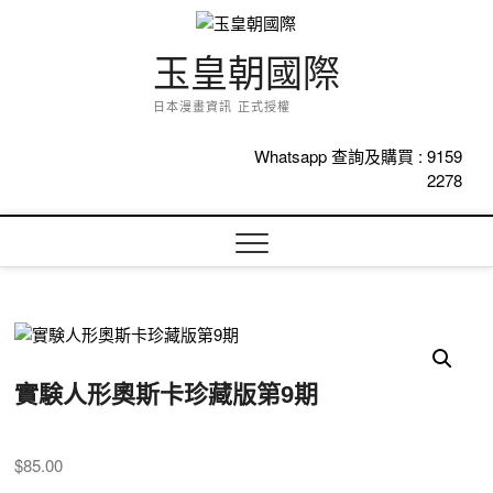
Skip
to
content
玉皇朝國際
日本漫畫資訊 正式授權
Whatsapp 查詢及購買 :
9159
2278
實験人形奧斯卡珍藏版第9期
$
85.00