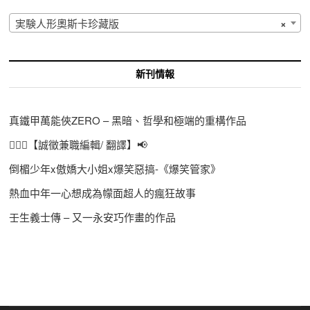
実験人形奧斯卡珍藏版
×
新刊情報
真鐵甲萬能俠ZERO – 黑暗、哲學和極端的重構作品
🙋🏻‍♀️【誠徵兼職編輯/ 翻譯】📢
倒楣少年x傲嬌大小姐x爆笑惡搞-《爆笑管家》
熱血中年一心想成為幪面超人的瘋狂故事
壬生義士傳 – 又一永安巧作畫的作品