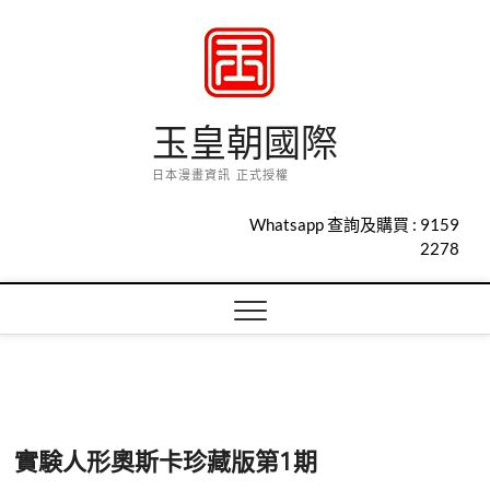
Skip
to
content
玉皇朝國際
日本漫畫資訊 正式授權
Whatsapp 查詢及購買 :
9159
2278
實験人形奧斯卡珍藏版第1期