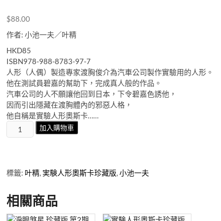
$
88.00
作者: 小池一夫／叶精
HKD85
ISBN978-988-8783-97-7
人形（人偶）製造專家渡胸俊介為汽車公司製作實驗用的人形。
他在測試員碧嘉的幫助下，完成真人般的作品。
汽車公司的人不願讓他回到日本，下令碧嘉色誘他，
因而引出隱藏在渡胸體內的邪惡人格，
他自稱是實驗人形奧斯卡……
實
加入購物車
験
人
形
奧
標籤:
叶精
,
実験人形奧斯卡珍藏版
,
小池一夫
斯
卡
相關商品
珍
藏