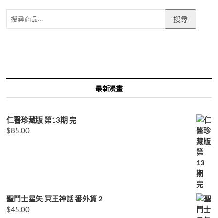
搜
搜尋
尋
關
鍵
字:
最新漫畫
仁醫珍藏版 第13期 完
$
85.00
聖鬥士星矢 冥王神話 番外篇 2
$
45.00