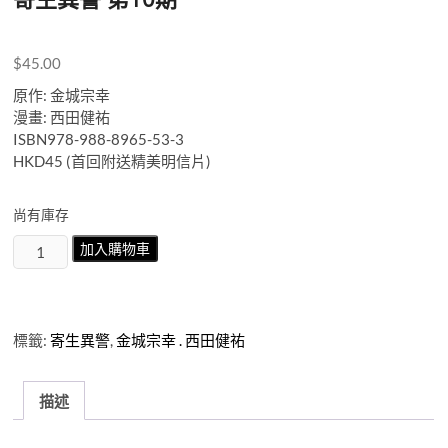
$
45.00
原作: 金城宗幸
漫畫: 西田健祐
ISBN978-988-8965-53-3
HKD45 (首回附送精美明信片)
尚有庫存
寄
加入購物車
生
異
警
第
標籤:
寄生異警
,
金城宗幸 . 西田健祐
10
期
數
描述
量