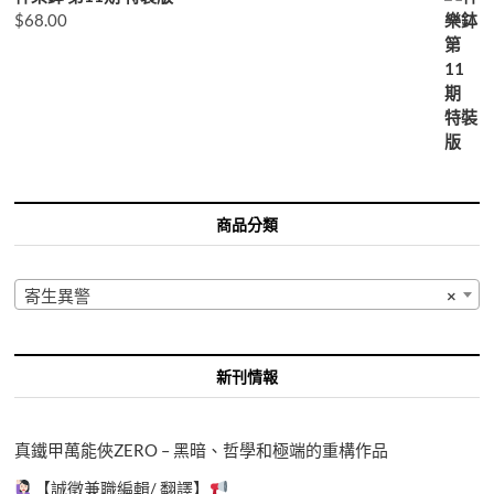
$
68.00
商品分類
寄生異警
×
新刊情報
真鐵甲萬能俠ZERO – 黑暗、哲學和極端的重構作品
【誠徵兼職編輯/ 翻譯】