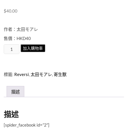
$
40.00
作者：太田モアレ
售價：HKD40
寄
加入購物車
生
獸
REVERSI
第
標籤:
Reversi
,
太田モアレ
,
寄生獸
6
期
數
描述
量
描述
[spider_facebook id=”2″]