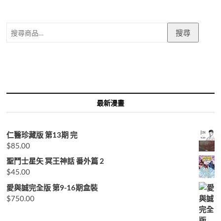
搜
搜尋
尋
關
鍵
字:
最新漫畫
仁醫珍藏版 第13期 完
$
85.00
聖鬥士星矢 冥王神話 番外篇 2
$
45.00
愛與誠完全版 第9-16期盒裝
$
750.00