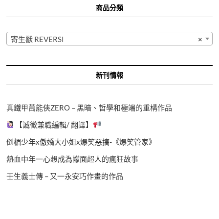
商品分類
寄生獸 REVERSI
×
新刊情報
真鐵甲萬能俠ZERO – 黑暗、哲學和極端的重構作品
【誠徵兼職編輯/ 翻譯】
倒楣少年x傲嬌大小姐x爆笑惡搞-《爆笑管家》
熱血中年一心想成為幪面超人的瘋狂故事
壬生義士傳 – 又一永安巧作畫的作品