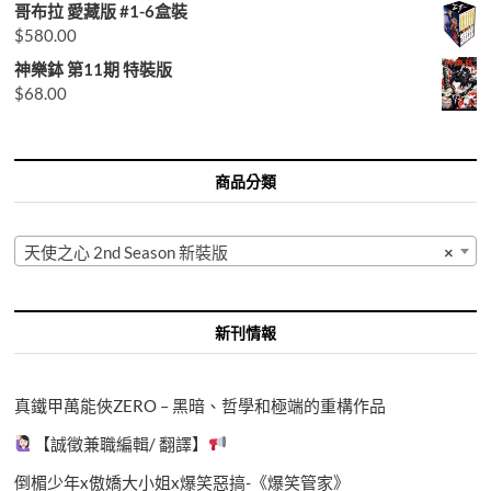
哥布拉 愛藏版 #1-6盒裝
$
580.00
神樂鉢 第11期 特裝版
$
68.00
商品分類
天使之心 2nd Season 新裝版
×
新刊情報
真鐵甲萬能俠ZERO – 黑暗、哲學和極端的重構作品
【誠徵兼職編輯/ 翻譯】
倒楣少年x傲嬌大小姐x爆笑惡搞-《爆笑管家》