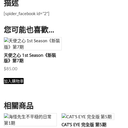
描述
期
盒
[spider_facebook id=”2″]
裝
數
您可能也喜歡…
量
天使之心 1st Season《新裝
版》第7期
$
85.00
加入購物車
相關商品
CAT’S EYE 完全版 第5期