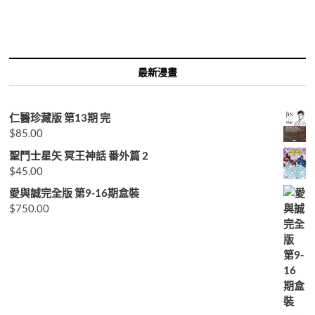
鍵
字:
最新漫畫
仁醫珍藏版 第13期 完
$
85.00
聖鬥士星矢 冥王神話 番外篇 2
$
45.00
愛與誠完全版 第9-16期盒裝
$
750.00