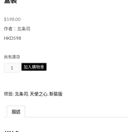
盒裝
$
598.00
作者：北条司
HKD598
尚有庫存
天
加入購物車
使
之
心
2nd
標籤:
北条司
,
天使之心
,
新裝版
Season《新
裝
版》
描述
第
7-
12