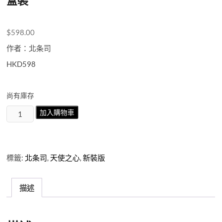
盒裝
$
598.00
作者：北条司
HKD598
尚有庫存
天
加入購物車
使
之
心
2nd
標籤:
北条司
,
天使之心
,
新裝版
Season《新
裝
版》
描述
第
1-
6