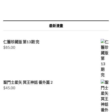
鍵
字:
最新漫畫
仁醫珍藏版 第13期 完
$
85.00
聖鬥士星矢 冥王神話 番外篇 2
$
45.00