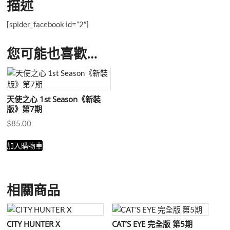
描述
期
盒
[spider_facebook id=”2″]
裝
數
您可能也喜歡…
量
天使之心 1st Season《新裝
版》第7期
$
85.00
加入購物車
相關商品
CITY HUNTER X
CAT’S EYE 完全版 第5期