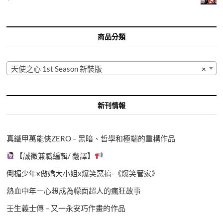
商品分類
天使之心 1st Season 新裝版
×
新刊情報
真鐵甲萬能俠ZERO – 黑暗、哲學和極端的重構作品
【誠徵兼職編輯/ 翻譯】
倒楣少年x傲嬌大小姐x爆笑惡搞-《爆笑管家》
熱血中年一心想成為幪面超人的瘋狂故事
壬生義士傳 – 又一永安巧作畫的作品