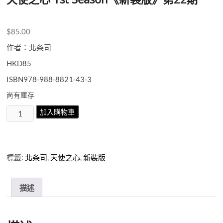
$
85.00
作者：北条司
HKD85
ISBN978-988-8821-43-3
尚有庫存
天
加入購物車
使
之
心
1st
標籤:
北条司
,
天使之心
,
新裝版
Season《新
裝
版》
描述
第
22
期