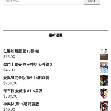
尋
關
鍵
字:
最新漫畫
仁醫珍藏版 第13期 完
$
85.00
聖鬥士星矢 冥王神話 番外篇 2
$
45.00
愛與誠完全版 第9-16期盒裝
$
750.00
哥布拉 愛藏版 #1-6盒裝
$
580.00
神樂鉢 第11期 特裝版
$
68.00