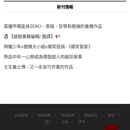
新刊情報
真鐵甲萬能俠ZERO – 黑暗、哲學和極端的重構作品
【誠徵兼職編輯/ 翻譯】
倒楣少年x傲嬌大小姐x爆笑惡搞-《爆笑管家》
熱血中年一心想成為幪面超人的瘋狂故事
壬生義士傳 – 又一永安巧作畫的作品
私隱政策
使用條款
免責聲明
聯絡我們
會員
登出
登入
註冊