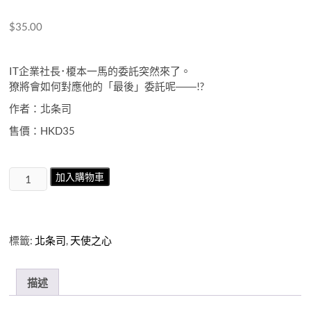
$
35.00
IT企業社長･榎本一馬的委託突然來了。
獠將會如何對應他的「最後」委託呢――!?
作者：北条司
售價：HKD35
天
加入購物車
使
之
心
第
標籤:
北条司
,
天使之心
12
期
數
描述
量