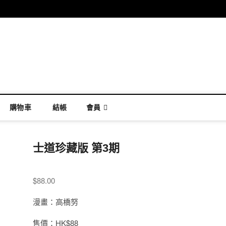
購物車
結帳
會員
士道珍藏版 第3期
$
88.00
漫畫：高橋努
售價：HK$88