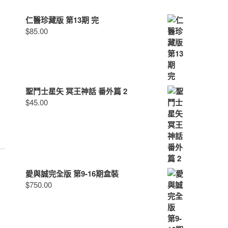
仁醫珍藏版 第13期 完
$
85.00
聖鬥士星矢 冥王神話 番外篇 2
$
45.00
愛與誠完全版 第9-16期盒裝
$
750.00