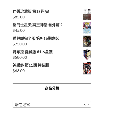
仁醫珍藏版 第13期 完
$
85.00
聖鬥士星矢 冥王神話 番外篇 2
$
45.00
愛與誠完全版 第9-16期盒裝
$
750.00
哥布拉 愛藏版 #1-6盒裝
$
580.00
神樂鉢 第11期 特裝版
$
68.00
商品分類
塔之迷宮
×