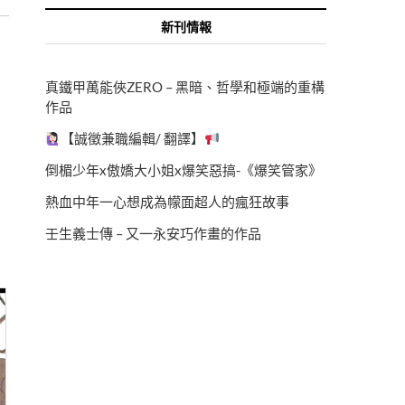
新刊情報
真鐵甲萬能俠ZERO – 黑暗、哲學和極端的重構
作品
【誠徵兼職編輯/ 翻譯】
倒楣少年x傲嬌大小姐x爆笑惡搞-《爆笑管家》
熱血中年一心想成為幪面超人的瘋狂故事
壬生義士傳 – 又一永安巧作畫的作品