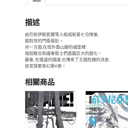
描述
由巴和伊斯凱爾等人組成新第七分隊後,
面對塔的門衛逼近。
另一方面,在塔外面山腳的城堡裡
堀削聯合和議會衛士們面臨巨大的變化。
最後, 在遙遠的國度,也傳來了王國危機的消息·
迷宮探索奇幻第6卷。
相關商品