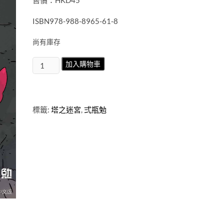
售價：HKD45
ISBN978-988-8965-61-8
尚有庫存
塔
加入購物車
之
迷
宮
TOWER
標籤:
塔之迷宮
,
弍瓶勉
DONGEON
第
6
期
數
量