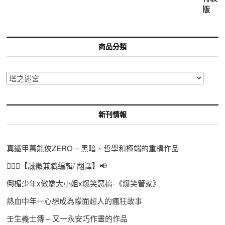
商品分類
新刊情報
真鐵甲萬能俠ZERO – 黑暗、哲學和極端的重構作品
🙋🏻‍♀️【誠徵兼職編輯/ 翻譯】📢
倒楣少年x傲嬌大小姐x爆笑惡搞-《爆笑管家》
熱血中年一心想成為幪面超人的瘋狂故事
壬生義士傳 – 又一永安巧作畫的作品