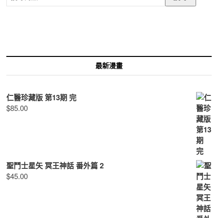
尋
關
鍵
字:
最新漫畫
仁醫珍藏版 第13期 完
$
85.00
聖鬥士星矢 冥王神話 番外篇 2
$
45.00