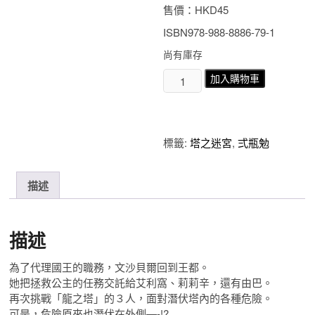
售價：HKD45
ISBN978-988-8886-79-1
尚有庫存
塔
加入購物車
之
迷
宮
TOWER
標籤:
塔之迷宮
,
弍瓶勉
DONGEON
第
2
描述
期
數
量
描述
為了代理國王的職務，文沙貝爾回到王都。
她把拯救公主的任務交託給艾利窩、莉莉辛，還有由巴。
再次挑戰「龍之塔」的３人，面對潛伏塔內的各種危險。
可是，危險原來也潛伏在外側—-!?