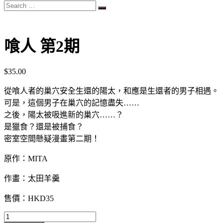
Search
…
喰人 第2期
$
35.00
從喰人者的巢穴安全生還的陽太，和應是生還者的男子相遇
。
可是，這個男子在巢穴的記憶盡失……
之後，陽太被吸進新的巢穴……？
是獵食？還是被捕食？
密室空間懸疑漫畫第二期！
原作：MITA
作畫：太田羊羹
售價：
HKD35
喰