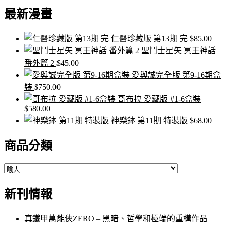
關
最新漫畫
鍵
字:
仁醫珍藏版 第13期 完
$
85.00
聖鬥士星矢 冥王神話
番外篇 2
$
45.00
愛與誠完全版 第9-16期盒
裝
$
750.00
哥布拉 愛藏版 #1-6盒裝
$
580.00
神樂鉢 第11期 特裝版
$
68.00
商品分類
新刊情報
真鐵甲萬能俠ZERO – 黑暗、哲學和極端的重構作品