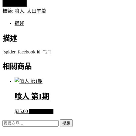
加入購物車
人
標籤:
喰人
,
太田羊羹
第
2
描述
期
數
描述
量
[spider_facebook id=”2″]
相關商品
喰人 第1期
$
35.00
加入購物車
搜
搜尋
尋