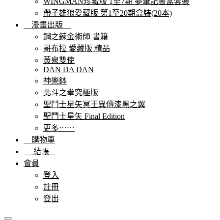
WINGMAN珍藏版 1至7期 夢筆記書盒套裝
帶子雄狼愛藏版 第1至20期盒裝(20本)
漫畫出版
鋼之鍊金術師 書籍
哥布拉 愛藏版 精品
黃泉雙使
DAN DA DAN
神樂鉢
北斗之拳究極版
聖鬥士星矢冥王異傳漆黑之翼
聖鬥士星矢 Final Edition
更多⋯⋯
購物車
結帳
會員
登入
註冊
登出