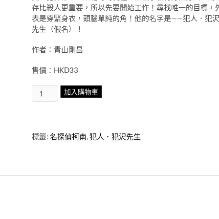
存比殺人更重要，所以先要開始工作！
尋找唯一的目標，
表是穿緊身衣，頭腦單純的角！他的名字是——犯人．犯
先生（假名）！
作者：青山剛昌
售價：HKD33
名
加入購物車
探
偵
柯
南
標籤:
名探偵柯南
,
犯人．犯沢先生
犯
人．
犯
沢
先
生
第