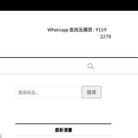
Whatsapp 查詢及購買 :
9159
2278
搜
搜尋
尋
關
鍵
字:
最新漫畫
生