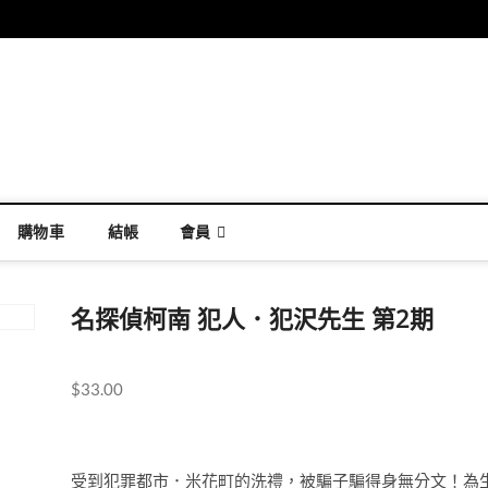
購物車
結帳
會員
名探偵柯南 犯人．犯沢先生 第2期
$
33.00
受到犯罪都市．米花町的洗禮，被騙子騙得身無分文！為