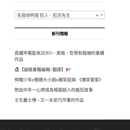
名探偵柯南 犯人．犯沢先生
×
新刊情報
真鐵甲萬能俠ZERO – 黑暗、哲學和極端的重構
作品
【誠徵兼職編輯/ 翻譯】
倒楣少年x傲嬌大小姐x爆笑惡搞-《爆笑管家》
熱血中年一心想成為幪面超人的瘋狂故事
壬生義士傳 – 又一永安巧作畫的作品