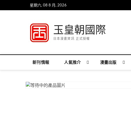
Skip
星期六, 08 8 月, 2026
to
content
玉皇朝國際
日本漫畫資訊 正式授權
新刊情報
人氣推介
漫畫出版