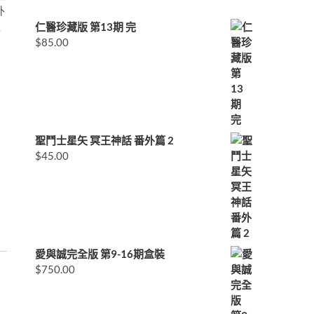
外
沢
仁醫珍藏版 第13期 完
$
85.00
聖鬥士星矢 冥王神話 番外篇 2
$
45.00
愛與誠完全版 第9-16期盒裝
$
750.00