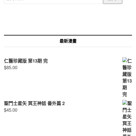
尋
關
鍵
字:
最新漫畫
仁醫珍藏版 第13期 完
$
85.00
聖鬥士星矢 冥王神話 番外篇 2
$
45.00