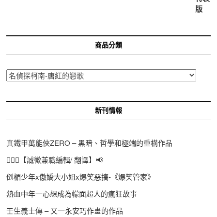
商品分類
新刊情報
真鐵甲萬能俠ZERO – 黑暗、哲學和極端的重構作品
🙋🏻‍♀️【誠徵兼職編輯/ 翻譯】📢
倒楣少年x傲嬌大小姐x爆笑惡搞-《爆笑管家》
熱血中年一心想成為幪面超人的瘋狂故事
壬生義士傳 – 又一永安巧作畫的作品