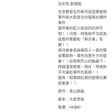
全彩色 劇場版
在京都發生的皋月盃冠軍被殺
事件和大阪發生的電視台爆炸
事件…
兩件案的犯人和目的仍然不
明！！
可是，柯南和平次認為
這兩件案都和「皋月會」有
關！！
皋月會會長詠唱百人一首的聲
音響起時，事件向意外方向發
展！！在熊熊烈火的點綴下，
跨越漫長時間，現在，柯南和
平次逼近事件的真相！！
還有，和葉與紅葉的戀情比賽
結果是！？
原作：青山剛昌
劇本：大倉崇裕
售價：HK$60