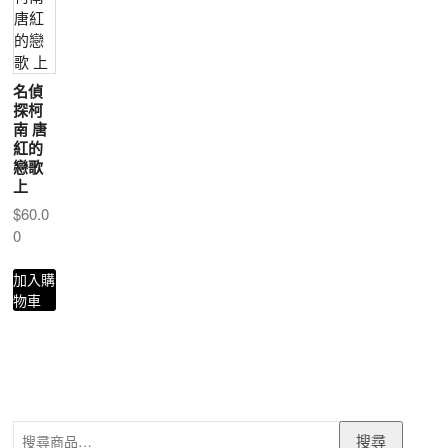
名偵
探柯
南 唐
紅的
戀歌
上
$
60.0
0
加入購
物車
搜
搜尋