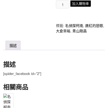
名
加入購物車
偵
探
柯
南
標籤:
名偵探柯南
,
唐紅的戀歌
,
唐
大倉崇裕
,
青山剛昌
紅
的
戀
描述
歌
下
數
描述
量
[spider_facebook id=”2″]
相關商品