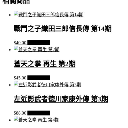
相關商品
究
極
版
第
4
戰鬥之子織田三郎信長傳 第14期
期
數
$
40.00
加入購物車
量
蒼天之拳 再生 第2期
$
45.00
加入購物車
左近影武者徳川家康外傳 第3期
$
88.00
加入購物車