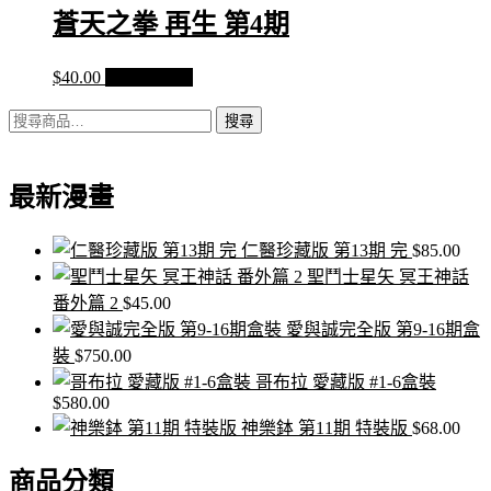
蒼天之拳 再生 第4期
$
40.00
加入購物車
搜
搜尋
尋
關
最新漫畫
鍵
字:
仁醫珍藏版 第13期 完
$
85.00
聖鬥士星矢 冥王神話
番外篇 2
$
45.00
愛與誠完全版 第9-16期盒
裝
$
750.00
哥布拉 愛藏版 #1-6盒裝
$
580.00
神樂鉢 第11期 特裝版
$
68.00
商品分類