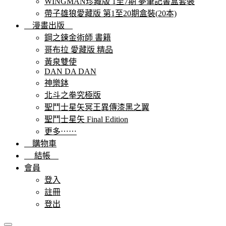
WINGMAN珍藏版 1至7期 夢筆記書盒套裝
帶子雄狼愛藏版 第1至20期盒裝(20本)
漫畫出版
鋼之鍊金術師 書籍
哥布拉 愛藏版 精品
黃泉雙使
DAN DA DAN
神樂鉢
北斗之拳究極版
聖鬥士星矢冥王異傳漆黑之翼
聖鬥士星矢 Final Edition
更多⋯⋯
購物車
結帳
會員
登入
註冊
登出