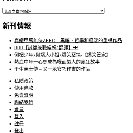
新刊情報
真鐵甲萬能俠ZERO – 黑暗、哲學和極端的重構作品
🙋🏻‍♀️【誠徵兼職編輯/ 翻譯】📢
倒楣少年x傲嬌大小姐x爆笑惡搞-《爆笑管家》
熱血中年一心想成為幪面超人的瘋狂故事
壬生義士傳 – 又一永安巧作畫的作品
私隱政策
使用條款
免責聲明
聯絡我們
會員
登入
註冊
登出