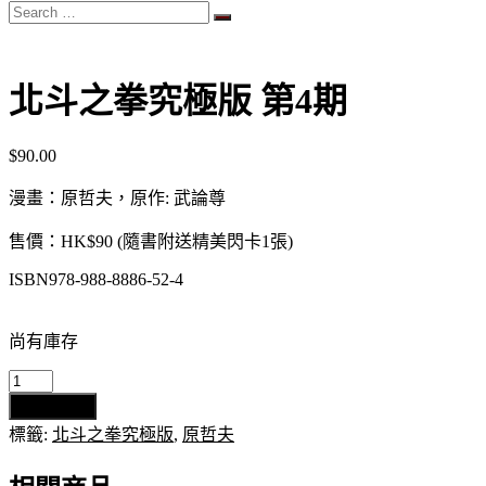
Search
…
北斗之拳究極版 第4期
$
90.00
漫畫：原哲夫，原作: 武論尊
售價：HK$90 (隨書附送精美閃卡1張)
ISBN978-988-8886-52-4
尚有庫存
北
加入購物車
斗
標籤:
北斗之拳究極版
,
原哲夫
之
拳