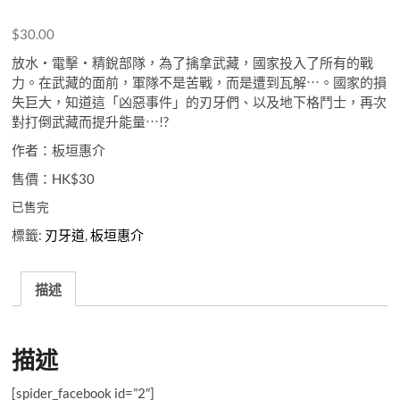
$
30.00
放水・電擊・精銳部隊，為了擒拿武藏，國家投入了所有的戰
力。在武藏的面前，軍隊不是苦戰，而是遭到瓦解⋯。國家的損
失巨大，知道這「凶惡事件」的刃牙們、以及地下格鬥士，再次
對打倒武藏而提升能量⋯!?
作者：板垣惠介
售價：HK$30
已售完
標籤:
刃牙道
,
板垣惠介
描述
描述
[spider_facebook id=”2″]