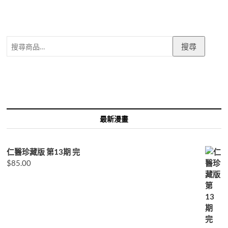
搜
搜尋
尋
關
鍵
字:
最新漫畫
仁醫珍藏版 第13期 完
$
85.00